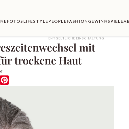
ENEFOTOS
LIFESTYLE
PEOPLE
FASHION
GEWINNSPIELE
A
ENTGELTLICHE EINSCHALTUNG
reszeitenwechsel mit
für trockene Haut
er