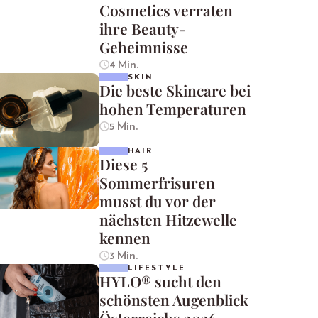
Cosmetics verraten
ihre Beauty-
Geheimnisse
4 Min.
SKIN
Die beste Skincare bei
hohen Temperaturen
5 Min.
HAIR
Diese 5
Sommerfrisuren
musst du vor der
nächsten Hitzewelle
kennen
3 Min.
LIFESTYLE
HYLO® sucht den
schönsten Augenblick