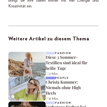
bringt sie ihre Ideen immer mit viel Energie und
Kreativität ein.
Weitere Artikel zu diesem Thema
FASHION
Diese 3 Sommer-
Textilien sind ideal für
heiße Tage
2 Min.
PEOPLE
Christa Kummer:
Niemals ohne High
Heels
6 Min.
FASHION
Verbotene Farben bei