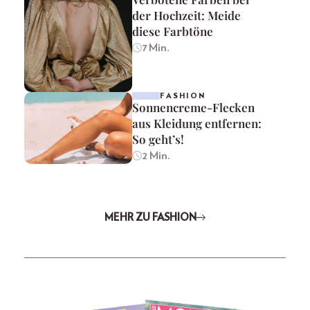
der Hochzeit: Meide
diese Farbtöne
7 Min.
FASHION
Sonnencreme-Flecken
aus Kleidung entfernen:
So geht’s!
2 Min.
MEHR ZU FASHION