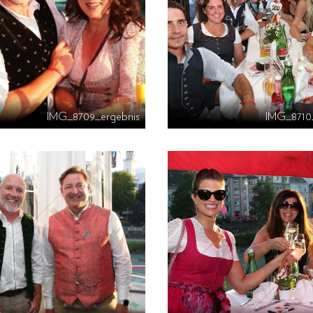
IMG_8709_ergebnis
IMG_8710