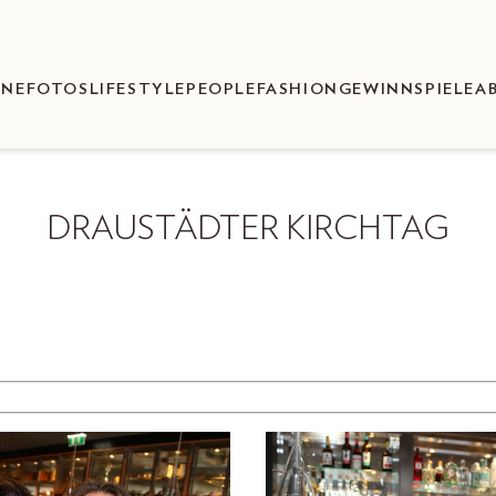
ENEFOTOS
LIFESTYLE
PEOPLE
FASHION
GEWINNSPIELE
A
DRAUSTÄDTER KIRCHTAG