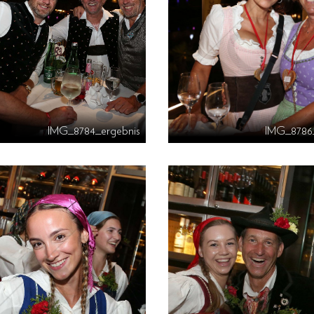
IMG_8784_ergebnis
IMG_8786