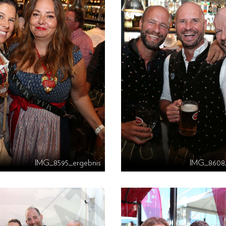
IMG_8595_ergebnis
IMG_8608_