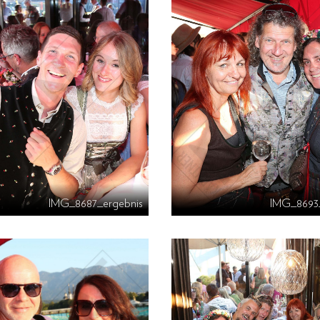
IMG_8687_ergebnis
IMG_8693