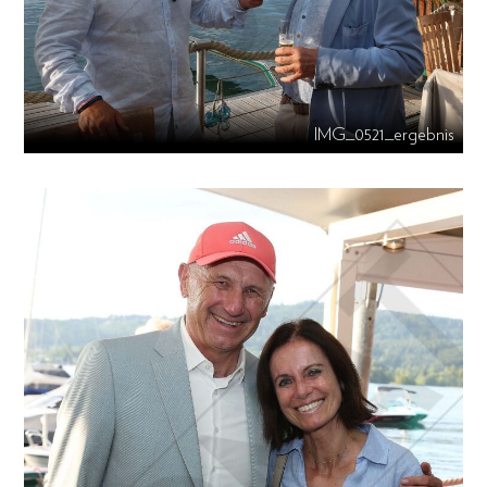
IMG_0521_ergebnis