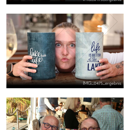
IMG_0475_ergebnis