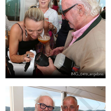
IMG_0419_ergebnis