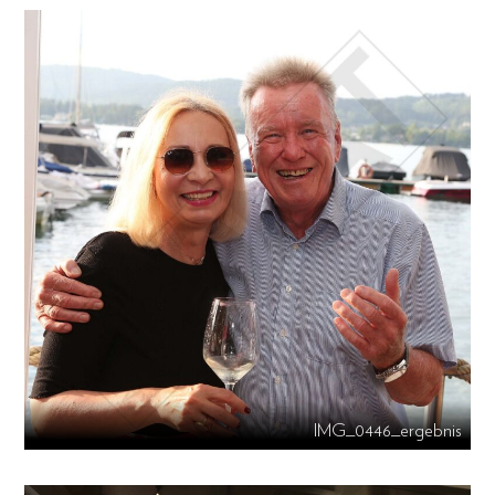
IMG_0446_ergebnis