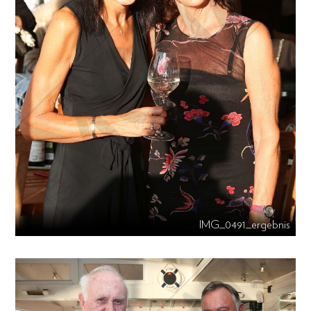
IMG_0491_ergebnis