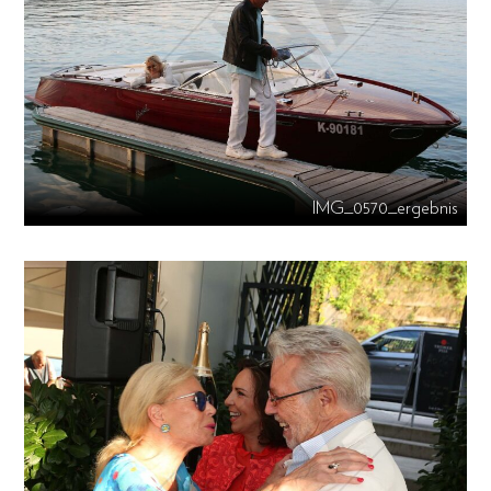
IMG_0570_ergebnis