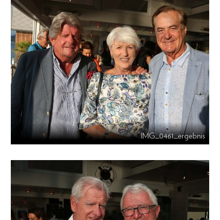
IMG_0461_ergebnis