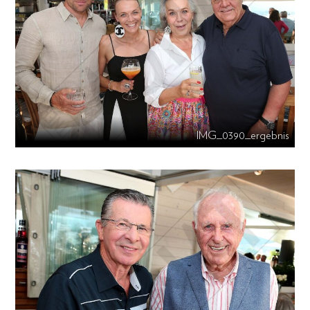
IMG_0390_ergebnis