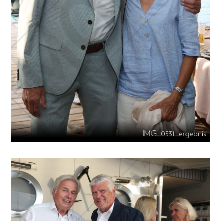
IMG_0531_ergebnis