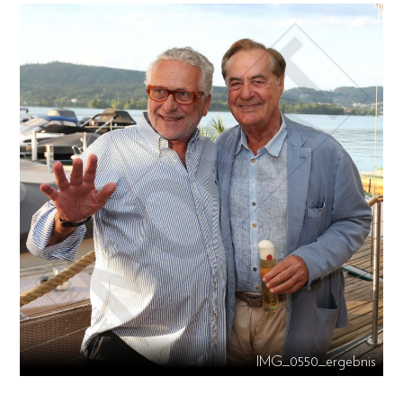
IMG_0550_ergebnis