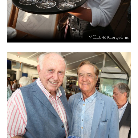
IMG_0469_ergebnis