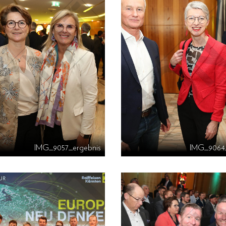
IMG_9057_ergebnis
IMG_9064_