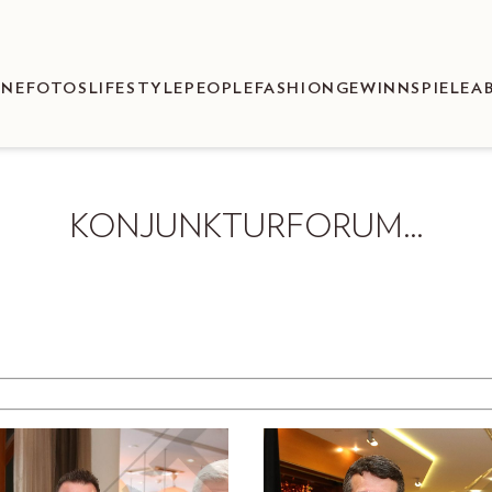
ENEFOTOS
LIFESTYLE
PEOPLE
FASHION
GEWINNSPIELE
A
KONJUNKTURFORUM…