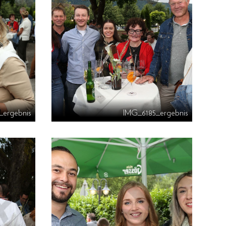
_ergebnis
IMG_6185_ergebnis