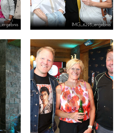
ergebnis
IMG_6293_ergebnis