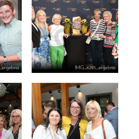
_ergebnis
IMG_6285_ergebnis