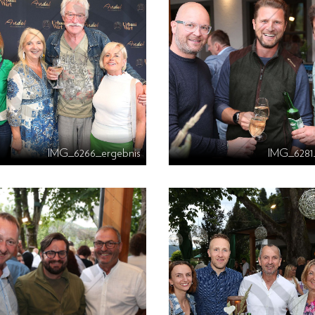
IMG_6266_ergebnis
IMG_6281