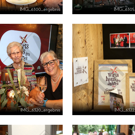
IMG_6300_ergebnis
IMG_6305
IMG_6320_ergebnis
IMG_6322