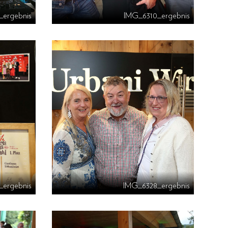
_ergebnis
IMG_6310_ergebnis
_ergebnis
IMG_6328_ergebnis