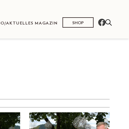
SHOP
BO/AKTUELLES MAGAZIN