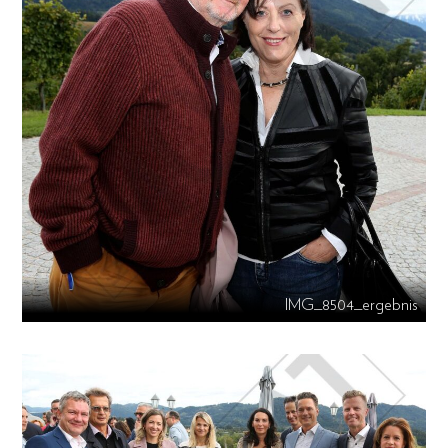
IMG_8504_ergebnis