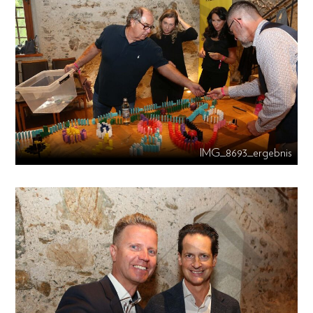
IMG_8693_ergebnis