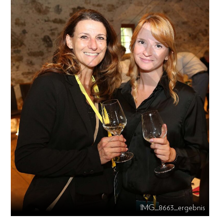
IMG_8663_ergebnis