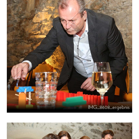
IMG_8608_ergebnis