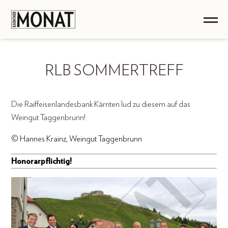
RLB SOMMERTREFF
Die Raiffeisenlandesbank Kärnten lud zu diesem auf das
Weingut Taggenbrunn!
© Hannes Krainz, Weingut Taggenbrunn
Honorarpflichtig!