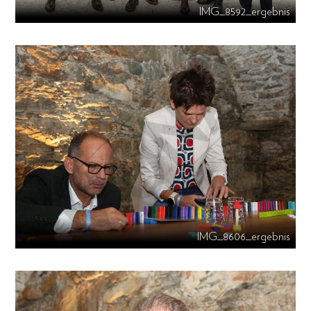
IMG_8592_ergebnis
IMG_8606_ergebnis