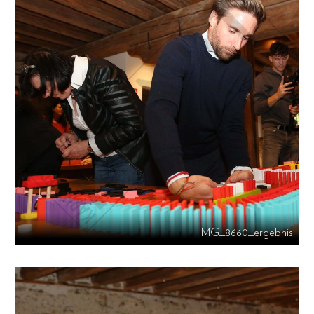
IMG_8660_ergebnis