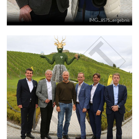
IMG_8575_ergebnis