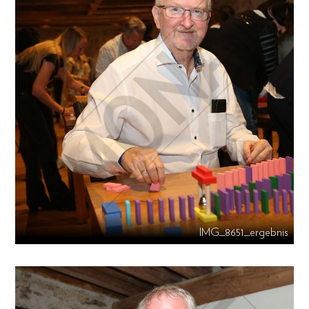
IMG_8651_ergebnis