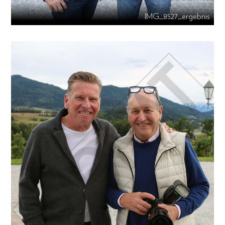
IMG_8527_ergebnis