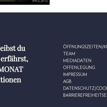
IMG_9712
eibst du
ÖFFNUNGSZEITEN/
TEAM
erfährst,
MEDIADATEN
r MONAT
OFFENLEGUNG
IMPRESSUM
ktionen
AGB
DATENSCHUTZ/COOK
BARRIEREFREIHEITS