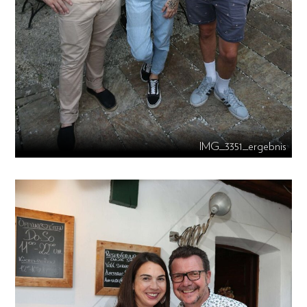
IMG_3351_ergebnis