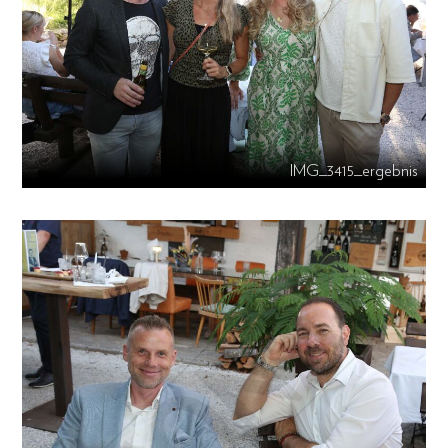
IMG_3415_ergebnis