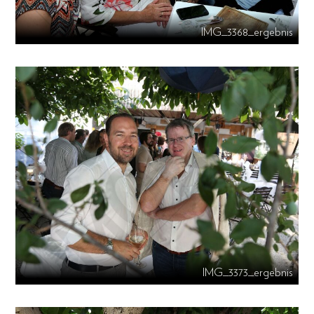
IMG_3368_ergebnis
IMG_3373_ergebnis