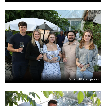
IMG_3483_ergebnis