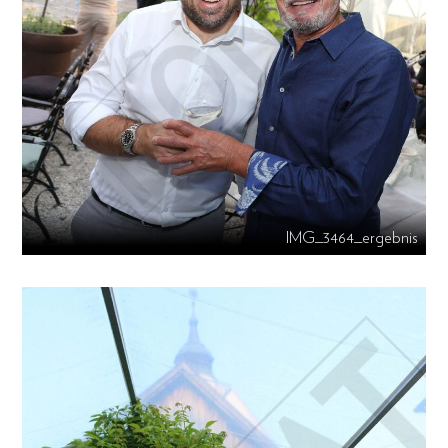
IMG_3464_ergebnis