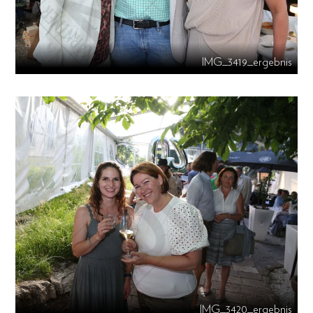
IMG_3419_ergebnis
IMG_3420_ergebnis