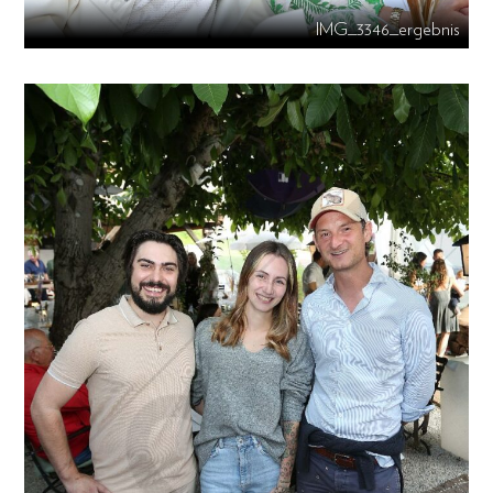
IMG_3346_ergebnis