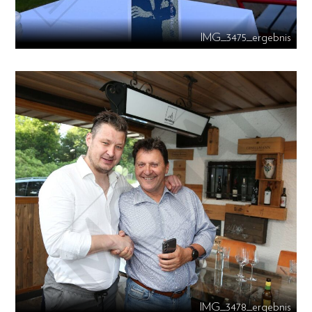
IMG_3475_ergebnis
IMG_3478_ergebnis