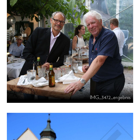
IMG_3472_ergebnis