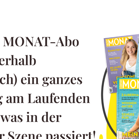
m MONAT-Abo
erhalb
ch) ein ganzes
ng am Laufenden
 was in der
 Szene passiert!