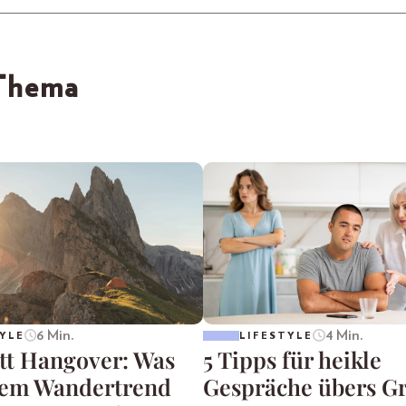
 Thema
6 Min.
4 Min.
YLE
LIFESTYLE
att Hangover: Was
5 Tipps für heikle
dem Wandertrend
Gespräche übers G