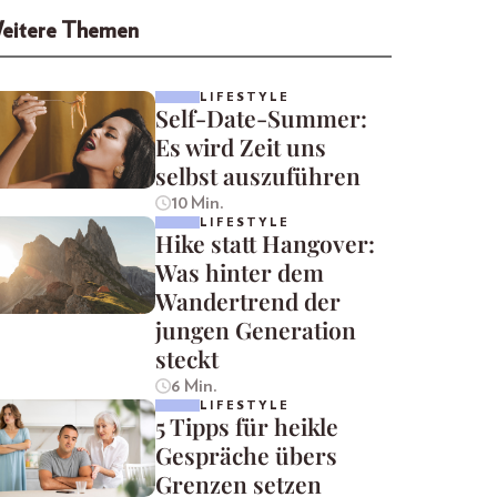
eitere Themen
LIFESTYLE
Self-Date-Summer:
Es wird Zeit uns
selbst auszuführen
10 Min.
LIFESTYLE
Hike statt Hangover:
Was hinter dem
Wandertrend der
jungen Generation
steckt
6 Min.
LIFESTYLE
5 Tipps für heikle
Gespräche übers
Grenzen setzen