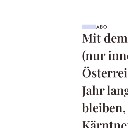
ABO
Mit de
(nur inn
Österrei
Jahr la
bleiben,
Kärntner