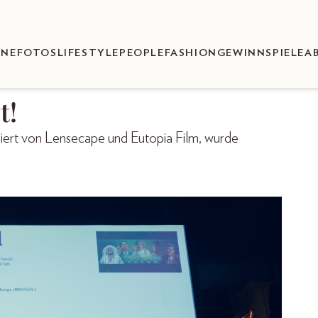
ENEFOTOS
LIFESTYLE
PEOPLE
FASHION
GEWINNSPIELE
A
t!
ert von Lensecape und Eutopia Film, wurde