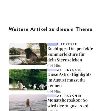
Weitere Artikel zu diesem Thema
LIFESTYLE
Buchtipps: Die perfekte
Sommerlektüre für
dein Sternzeichen
4 Min.
ASTROLOGIE
Diese Astro-Highlights
im August musst du
kennen
4 Min.
ASTROLOGIE
Monatshoroskop: So
wird der August 2026