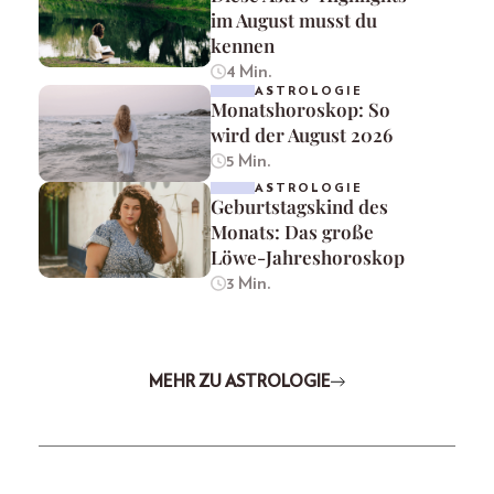
im August musst du
kennen
4 Min.
ASTROLOGIE
Monatshoroskop: So
wird der August 2026
5 Min.
ASTROLOGIE
Geburtstagskind des
Monats: Das große
Löwe-Jahreshoroskop
3 Min.
MEHR ZU ASTROLOGIE