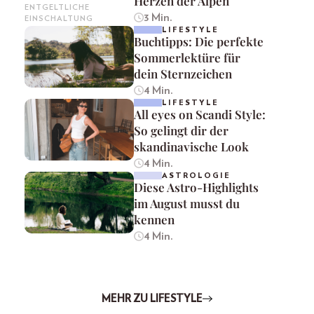
Herzen der Alpen
ENTGELTLICHE
3 Min.
EINSCHALTUNG
LIFESTYLE
Buchtipps: Die perfekte
Sommerlektüre für
dein Sternzeichen
4 Min.
LIFESTYLE
All eyes on Scandi Style:
So gelingt dir der
skandinavische Look
4 Min.
ASTROLOGIE
Diese Astro-Highlights
im August musst du
kennen
4 Min.
MEHR ZU LIFESTYLE