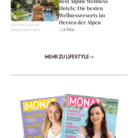
Best Alpine Wellness
Hotels: Die besten
Wellnessresorts im
Herzen der Alpen
ENTGELTLICHE
3 Min.
EINSCHALTUNG
MEHR ZU LIFESTYLE