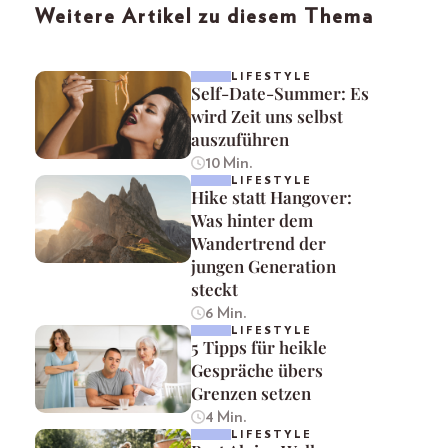
Weitere Artikel zu diesem Thema
LIFESTYLE
Self-Date-Summer: Es
wird Zeit uns selbst
auszuführen
10 Min.
LIFESTYLE
Hike statt Hangover:
Was hinter dem
Wandertrend der
jungen Generation
steckt
6 Min.
LIFESTYLE
5 Tipps für heikle
Gespräche übers
Grenzen setzen
4 Min.
LIFESTYLE