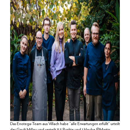
Das Enotega-Team aus Villach habe “alle Erwartungen erfüllt” urteilt
der Gault Millau und verteilt 11,5 Punkte und 1 Haube ©Martin