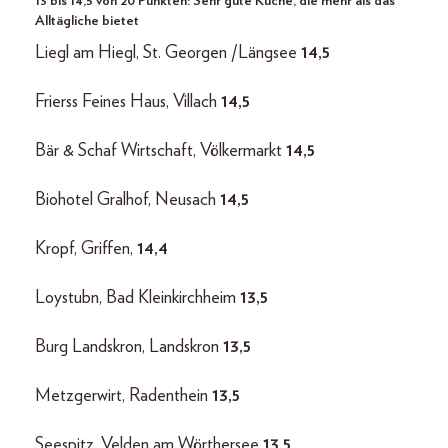
13 bis 14,5 von 20 Punkten: Sehr gute Küche, die mehr als das
Alltägliche bietet
Liegl am Hiegl, St. Georgen /Längsee
14,5
Frierss Feines Haus, Villach
14,5
Bär & Schaf Wirtschaft, Völkermarkt
14,5
Biohotel Gralhof, Neusach
14,5
Kropf, Griffen,
14,4
Loystubn, Bad Kleinkirchheim
13,5
Burg Landskron, Landskron
13,5
Metzgerwirt, Radenthein
13,5
Seespitz, Velden am Wörthersee
13,5