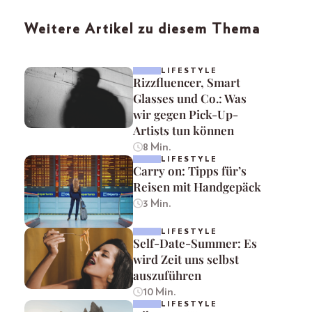
Weitere Artikel zu diesem Thema
LIFESTYLE
Rizzfluencer, Smart
Glasses und Co.: Was
wir gegen Pick-Up-
Artists tun können
8 Min.
LIFESTYLE
Carry on: Tipps für’s
Reisen mit Handgepäck
3 Min.
LIFESTYLE
Self-Date-Summer: Es
wird Zeit uns selbst
auszuführen
10 Min.
LIFESTYLE