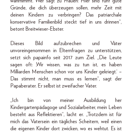
wahrnimmt. Wer sagt zu Frauen: Hier sind fünf gute
Gründe, die dich überzeugen sollen, mehr Zeit mit
deinen Kindern zu verbringen? Das patriarchale
konservative Familienbild steckt tief in uns drinnen“,
betont Breitwieser-Ebster.
Dieses Bild aufzubrechen und Väter
unvoreingenommen in Elternfragen zu unterstützen,
setzt sich papainfo seit 2017 zum Ziel. „Die Leute
sagen oft: ,Wir wissen, was zu tun ist, es haben
Milliarden Menschen schon vor uns Kinder gekriegt.‘ –
Das stimmt nicht, man muss es lernen“, sagt der
Papaberater. Er selbst ist zweifacher Vater.
„Ich bin von meiner Ausbildung her
Kindergartenpädagoge und Sozialarbeiter, mein Leben
besteht aus Reflektieren“, lacht er. „Trotzdem ist für
mich das Vatersein ein tägliches Scheitern, weil einen
die eigenen Kinder dort zwicken, wo es wehtut. Es ist