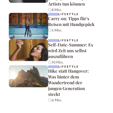
Artists tun können
8 Min.
LIFESTYLE
Carry on: Tipps für’s
Reisen mit Handgepäck
3 Min.
LIFESTYLE
Self-Date-Summer: Es
wird Zeit uns selbst
auszuführen
10 Min.
LIFESTYLE
Hike statt Hangover:
Was hinter dem
Wandertrend der
jungen Generation
steckt
6 Min.