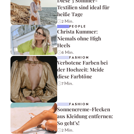
Diese 3 Sommer-
Textilien sind ideal für
heiße Tage
2 Min.
PEOPLE
Christa Kummer:
Niemals ohne High
Heels
6 Min.
FASHION
Verbotene Farben bei
der Hochzeit: Meide
diese Farbtöne
7 Min.
FASHION
Sonnencreme-Flecken
aus Kleidung entfernen:
So geht’s!
2 Min.