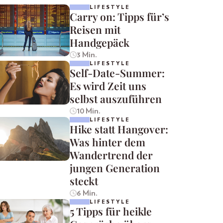
LIFESTYLE
Carry on: Tipps für’s
Reisen mit
Handgepäck
3 Min.
LIFESTYLE
Self-Date-Summer:
Es wird Zeit uns
selbst auszuführen
10 Min.
LIFESTYLE
Hike statt Hangover:
Was hinter dem
Wandertrend der
jungen Generation
steckt
6 Min.
LIFESTYLE
5 Tipps für heikle