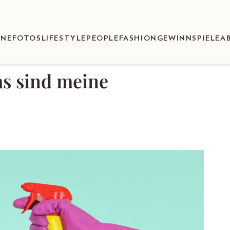
ENEFOTOS
LIFESTYLE
PEOPLE
FASHION
GEWINNSPIELE
A
as sind meine