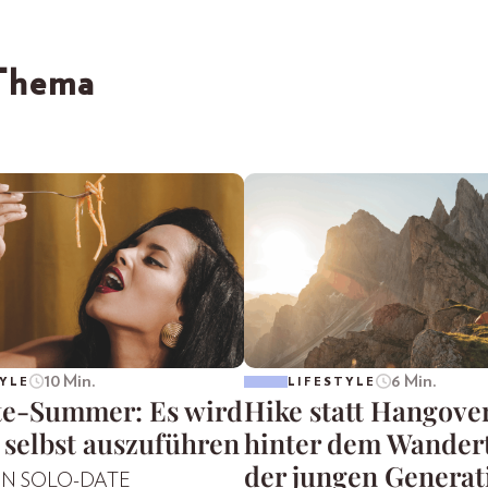
 Thema
10 Min.
6 Min.
YLE
LIFESTYLE
te-Summer: Es wird
Hike statt Hangove
 selbst auszuführen
hinter dem Wander
der jungen Generat
EIN SOLO-DATE