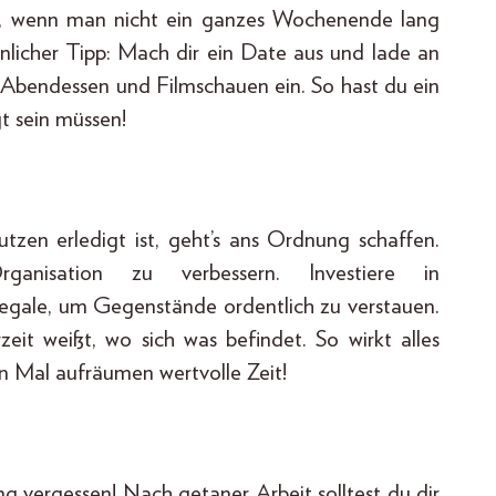
 wenn man nicht ein ganzes Wochenende lang
önlicher Tipp: Mach dir ein Date aus und lade an
bendessen und Filmschauen ein. So hast du ein
gt sein müssen!
en erledigt ist, geht’s ans Ordnung schaffen.
nisation zu verbessern. Investiere in
egale, um Gegenstände ordentlich zu verstauen.
rzeit weißt, wo sich was befindet. So wirkt alles
en Mal aufräumen wertvolle Zeit!
ng vergessen! Nach getaner Arbeit solltest du dir