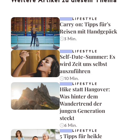
Weitere Artikel zu diesem Thema
LIFESTYLE
Carry on: Tipps für’s
Reisen mit Handgepäck
3 Min.
LIFESTYLE
Self-Date-Summer: Es
wird Zeit uns selbst
auszuführen
10 Min.
LIFESTYLE
Hike statt Hangover:
Was hinter dem
Wandertrend der
jungen Generation
steckt
6 Min.
LIFESTYLE
5 Tipps für heikle