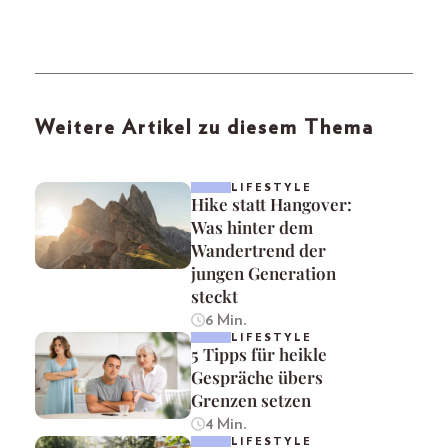
Weitere Artikel zu diesem Thema
LIFESTYLE
Hike statt Hangover:
Was hinter dem
Wandertrend der
jungen Generation
steckt
6 Min.
LIFESTYLE
5 Tipps für heikle
Gespräche übers
Grenzen setzen
4 Min.
LIFESTYLE