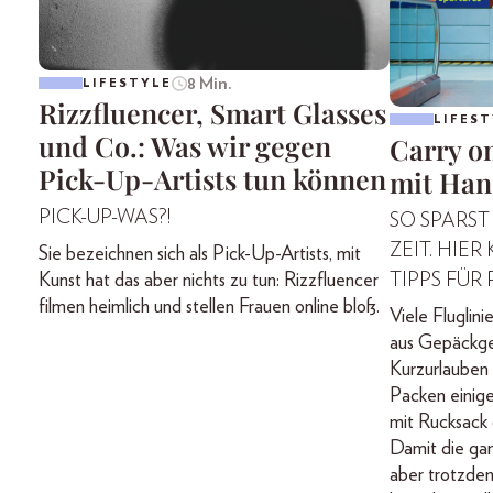
8 Min.
LIFESTYLE
Rizzfluencer, Smart Glasses
LIFEST
und Co.: Was wir gegen
Carry on
Pick-Up-Artists tun können
mit Han
PICK-UP-WAS?!
SO SPARST
ZEIT. HIE
Sie bezeichnen sich als Pick-Up-Artists, mit
TIPPS FÜR
Kunst hat das aber nichts zu tun: Rizzfluencer
filmen heimlich und stellen Frauen online bloß.
Viele Fluglini
aus Gepäckge
Kurzurlauben
Packen einige
mit Rucksack 
Damit die gan
aber trotzde