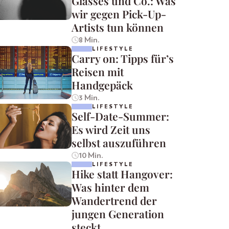
Glasses und Co.: Was
wir gegen Pick-Up-
Artists tun können
8 Min.
LIFESTYLE
Carry on: Tipps für’s
Reisen mit
Handgepäck
3 Min.
LIFESTYLE
Self-Date-Summer:
Es wird Zeit uns
selbst auszuführen
10 Min.
LIFESTYLE
Hike statt Hangover:
Was hinter dem
Wandertrend der
jungen Generation
steckt