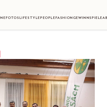
ENEFOTOS
LIFESTYLE
PEOPLE
FASHION
GEWINNSPIELE
A