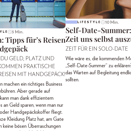
10 Min.
LIFESTYLE
Self-Date-Summer:
3 Min.
YLE
Zeit uns selbst aus
: Tipps für’s Reisen
dgepäck
ZEIT FÜR EIN SOLO-DATE
 DU GELD, PLATZ UND
Wie wäre es, die kommenden M
„Self-Date-Summer“ zu erklären
R KOMMEN PRAKTISCHE
das Warten auf Begleitung endli
 REISEN MIT HANDGEPÄCK!
sollten.
en machen ein richtiges Business
bühren. Aber gerade auf
 kann man dank effizientem
s an Geld sparen, wenn man nur
oder Handgepäckskoffer fliegt.
ze Kleidung Platz hat, am Gate
m keine bösen Überraschungen