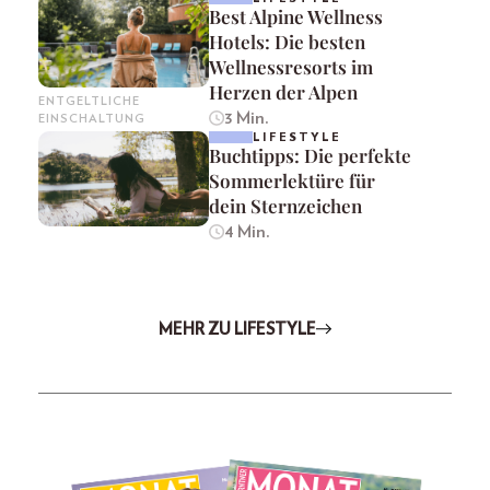
Best Alpine Wellness
Hotels: Die besten
Wellnessresorts im
Herzen der Alpen
ENTGELTLICHE
3 Min.
EINSCHALTUNG
LIFESTYLE
Buchtipps: Die perfekte
Sommerlektüre für
dein Sternzeichen
4 Min.
MEHR ZU LIFESTYLE