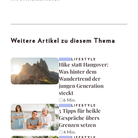
Weitere Artikel zu diesem Thema
LIFESTYLE
Hike statt Hangover:
Was hinter dem
Wandertrend der
jungen Generation
steckt
6 Min.
LIFESTYLE
5 Tipps für heikle
Gespräche übers
Grenzen setzen
4 Min.
LIFESTYLE