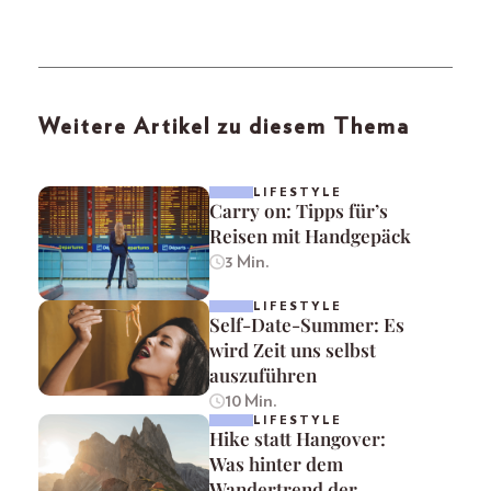
Weitere Artikel zu diesem Thema
LIFESTYLE
Carry on: Tipps für’s
Reisen mit Handgepäck
3 Min.
LIFESTYLE
Self-Date-Summer: Es
wird Zeit uns selbst
auszuführen
10 Min.
LIFESTYLE
Hike statt Hangover:
Was hinter dem
Wandertrend der