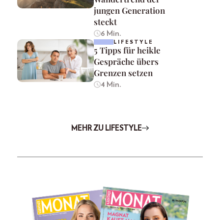
jungen Generation
steckt
6 Min.
LIFESTYLE
5 Tipps für heikle
Gespräche übers
Grenzen setzen
4 Min.
MEHR ZU LIFESTYLE