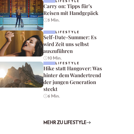
LIFESTYLE
Carry on: Tipps für’s
Reisen mit Handgepäck
3 Min.
LIFESTYLE
Self-Date-Summer: Es
wird Zeit uns selbst
auszuführen
10 Min.
LIFESTYLE
Hike statt Hangover: Was
hinter dem Wandertrend
der jungen Generation
steckt
6 Min.
MEHR ZU LIFESTYLE