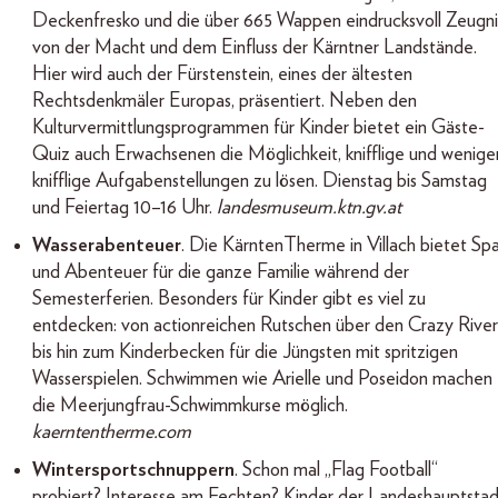
Deckenfresko und die über 665 Wappen eindrucksvoll Zeugni
von der Macht und dem Einfluss der Kärntner Landstände.
Hier wird auch der Fürstenstein, eines der ältesten
Rechtsdenkmäler Europas, präsentiert. Neben den
Kulturvermittlungsprogrammen für Kinder bietet ein Gäste-
Quiz auch Erwachsenen die Möglichkeit, knifflige und wenige
knifflige Aufgabenstellungen zu lösen. Dienstag bis Samstag
und Feiertag 10–16 Uhr.
landesmuseum.ktn.gv.at
Wasserabenteuer
. Die KärntenTherme in Villach bietet Sp
und Abenteuer für die ganze Familie während der
Semesterferien. Besonders für Kinder gibt es viel zu
entdecken: von actionreichen Rutschen über den Crazy River
bis hin zum Kinderbecken für die Jüngsten mit spritzigen
Wasserspielen. Schwimmen wie Arielle und Poseidon machen
die Meerjungfrau-Schwimmkurse möglich.
kaerntentherme.com
Wintersportschnuppern
. Schon mal „Flag Football“
probiert? Interesse am Fechten? Kinder der Landeshauptstad