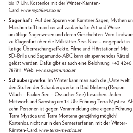
bis 17 Uhr. Kostenlos mit der Winter-Kärnten-
Card.
www.reptilienzoo.at
Sagenhaft
. Auf den Spuren von Kärntner Sagen, Mythen u
Märchen trifft man hier auf zauberhafte Art und Weise
unzählige Sagenwesen und deren Geschichten. Vom Lindwu
zu Klagenfurt über die Millstätter-See-Nixe – eingepackt in
lustige Überraschungseffekte, Filme und Hörstationen! Mit
3D-Brille und Sagamundo-ABC kann ein spannendes Rätsel
gelöst werden. Dafür gibt es auch eine Belohnung. +43 4246
787811, Web:
www.sagamundo.at
Schaubergwerke
. Im Winter kann man auch die „Unterwelt“ 
den Stollen der Schaubergwerke in Bad Bleiberg (Region
Villach – Faaker See – Ossiacher See) besuchen. Jeden
Mittwoch und Samstag um 14 Uhr Führung Terra Mystica. A
zehn Personen ist gegen Voranmeldung eine eigene Führung
Terra Mystica und Terra Montana ganzjährig möglich!
Kostenlos, nicht nur in den Semesterferien, mit der Winter-
Kärnten-Card.
www.terra-mystica.at