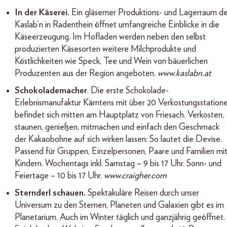
In der Käserei.
Ein gläserner Produktions- und Lagerraum de
Kaslab‘n in Radenthein öffnet umfangreiche Einblicke in die
Käseerzeugung. Im Hofladen werden neben den selbst
produzierten Käsesorten weitere Milchprodukte und
Köstlichkeiten wie Speck, Tee und Wein von bäuerlichen
Produzenten aus der Region angeboten.
www.kaslabn.at
Schokolademacher
. Die erste Schokolade-
Erlebnismanufaktur Kärntens mit über 20 Verkostungsstation
befindet sich mitten am Hauptplatz von Friesach. Verkosten,
staunen, genießen, mitmachen und einfach den Geschmack
der Kakaobohne auf sich wirken lassen: So lautet die Devise.
Passend für Gruppen, Einzelpersonen, Paare und Familien mi
Kindern. Wochentags inkl. Samstag – 9 bis 17 Uhr. Sonn- und
Feiertage – 10 bis 17 Uhr.
www.craigher.com
Sternderl schauen.
Spektakuläre Reisen durch unser
Universum zu den Sternen, Planeten und Galaxien gibt es im
Planetarium. Auch im Winter täglich und ganzjährig geöffnet.