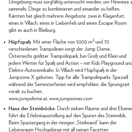
Umgebung muss sorgfältig untersucht werden, um Hinweise 
sammeln, Dinge zu kombinieren und einander zu helfen.
Kärnten hat gleich mehrere Angebote: zwei in Klagenfurt,
eines in Villach, eines in Liebenfels und einen Escape Room
gibt es auch in Bleiburg.
2
Hüpfspaß
. Mit einer Fläche von 5000 m
und 70
verschiedenen Trampolinen sorgt der Jump Dome,
Österreichs größter Trampolinpark, bei Groß und Klein und
jedem Wetter für Spaß und Action – mit Kids Playground un
Elektro-Autorennbahn. In Villach wird Hüpfspaß in der
Jumpzone X geboten. Tipp für alle Trampolinparks: Speziell
während der Semesterferien wird empfohlen, die Sprungzeit
vorab zu buchen.
www.jumpdome.at, www.jumpzonex.com
Haus der Steinböcke
. Durch sieben Räume und drei Ebene
führt die Erlebnisausstellung auf den Spuren des Steinwilds.
Beim Spaziergang in der riesigen „Steilwand“ kann der
Lebensraum Hochgebirge mit all seinen Facetten