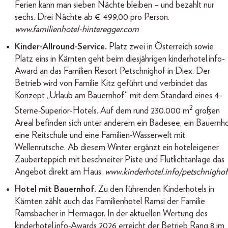
Ferien kann man sieben Nächte bleiben – und bezahlt nur
sechs. Drei Nächte ab € 499,00 pro Person.
www.familienhotel-hinteregger.com
Kinder-Allround-Service.
Platz zwei in Österreich sowie
Platz eins in Kärnten geht beim diesjährigen kinderhotel.info-
Award an das Familien Resort Petschnighof in Diex. Der
Betrieb wird von Familie Kitz geführt und verbindet das
Konzept „Urlaub am Bauernhof“ mit dem Standard eines 4-
2
Sterne-Superior-Hotels. Auf dem rund 230.000 m
großen
Areal befinden sich unter anderem ein Badesee, ein Bauernho
eine Reitschule und eine Familien-Wasserwelt mit
Wellenrutsche. Ab diesem Winter ergänzt ein hoteleigener
Zauberteppich mit beschneiter Piste und Flutlichtanlage das
Angebot direkt am Haus.
www.kinderhotel.info/petschnighof
Hotel mit Bauernhof.
Zu den führenden Kinderhotels in
Kärnten zählt auch das Familienhotel Ramsi der Familie
Ramsbacher in Hermagor. In der aktuellen Wertung des
kinderhotel.info-Awards 2026 erreicht der Betrieb Rang 8 im