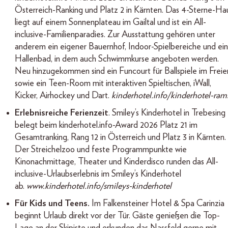
Österreich-Ranking und Platz 2 in Kärnten. Das 4-Sterne-Ha
liegt auf einem Sonnenplateau im Gailtal und ist ein All-
inclusive-Familienparadies. Zur Ausstattung gehören unter
anderem ein eigener Bauernhof, Indoor-Spielbereiche und ein
Hallenbad, in dem auch Schwimmkurse angeboten werden.
Neu hinzugekommen sind ein Funcourt für Ballspiele im Freie
sowie ein Teen-Room mit interaktiven Spieltischen, iWall,
Kicker, Airhockey und Dart.
kinderhotel.info/kinderhotel-ram
Erlebnisreiche Ferienzeit
. Smiley’s Kinderhotel in Trebesing
belegt beim kinderhotel.info-Award 2026 Platz 21 im
Gesamtranking, Rang 12 in Österreich und Platz 3 in Kärnten.
Der Streichelzoo und feste Programmpunkte wie
Kinonachmittage, Theater und Kinderdisco runden das All-
inclusive-Urlaubserlebnis im Smiley’s Kinderhotel
ab.
www.kinderhotel.info/smileys-kinderhotel
Für Kids und Teens.
Im Falkensteiner Hotel & Spa Carinzia
beginnt Urlaub direkt vor der Tür. Gäste genießen die Top-
Lage an der Skipiste und erkunden das Nassfeld gerne mit