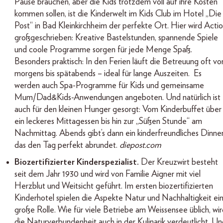
Pause brauchen, aber die Kids trotzdem voll auf ihre Kosten
kommen sollen, ist die Kinderwelt im Kids Club im Hotel „Die
Post“ in Bad Kleinkirchheim der perfekte Ort. Hier wird Acti
großgeschrieben: Kreative Bastelstunden, spannende Spiele
und coole Programme sorgen für jede Menge Spaß.
Besonders praktisch: In den Ferien läuft die Betreuung oft vo
morgens bis spätabends – ideal für lange Auszeiten. Es
werden auch Spa-Programme für Kids und gemeinsame
Mum/Dad&Kids-Anwendungen angeboten. Und natürlich ist
auch für den kleinen Hunger gesorgt: Vom Kinderbuffet über
ein leckeres Mittagessen bis hin zur „Süßen Stunde“ am
Nachmittag. Abends gibt’s dann ein kinderfreundliches Dinner
das den Tag perfekt abrundet.
diepost.com
Biozertifizierter Kinderspezialist.
Der Kreuzwirt besteht
seit dem Jahr 1930 und wird von Familie Aigner mit viel
Herzblut und Weitsicht geführt. Im ersten biozertifizierten
Kinderhotel spielen die Aspekte Natur und Nachhaltigkeit ei
große Rolle. Wie für viele Betriebe am Weissensee üblich, wi
die Naturverbundenheit auch in der Kulinarik verdeutlicht. U