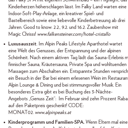
Kinderherzen höherschlagen lässt. Im Falky Land warten eine
Indoor-Soft-Play-Anlage, ein kreativer Spiel- und
Bastelbereich sowie eine liebevolle Kinderbetreuung ab drei
Jahren. Good to know: 2.2., 9.2. und 16.2. Zaubershow mit
Magic Chrisss!
www.falkensteiner.com/hotel-cristallo
Luxusauszeit
. Im Alpin Peaks Lifestyle Aparthotel wartet
eine Welt des Genusses, der Entspannung und der alpinen
Schönheit. Nach einem aktiven Tag lädt das Sauna-Erlebnis m
finnischer Sauna, Kräutersauna, Private Spa und wohltuenden
Massagen zum Abschalten ein. Entspannte Stunden versprich
ein Besuch in der Bar bei einem erlesenen Wein im Restauran
Alpin Lounge & Dining und bei stimmungsvoller Musik. Ein
besonderes Extra gibt es bei Buchung des 3-Nächte-
Angebots „Genuss Zeit“: Im Februar sind zehn Prozent Raba
auf den Paketpreis geschenkt! CODE:
MONAT02.
www.alpinpeaks.at
Kinderprogramm und Familien-SPA.
Wenn Eltern mal eine