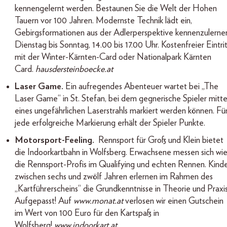
kennengelernt werden. Bestaunen Sie die Welt der Hohen
Tauern vor 100 Jahren. Modernste Technik lädt ein,
Gebirgsformationen aus der Adlerperspektive kennenzulerne
Dienstag bis Sonntag, 14.00 bis 17.00 Uhr. Kostenfreier Eintri
mit der Winter-Kärnten-Card oder Nationalpark Kärnten
Card.
hausdersteinboecke.at
Laser Game.
Ein aufregendes Abenteuer wartet bei „The
Laser Game“ in St. Stefan, bei dem gegnerische Spieler mitte
eines ungefährlichen Laserstrahls markiert werden können. Fü
jede erfolgreiche Markierung erhält der Spieler Punkte.
Motorsport-Feeling.
Rennsport für Groß und Klein bietet
die Indoorkartbahn in Wolfsberg. Erwachsene messen sich wi
die Rennsport-Profis im Qualifying und echten Rennen. Kind
zwischen sechs und zwölf Jahren erlernen im Rahmen des
„Kartführerscheins“ die Grundkenntnisse in Theorie und Praxis
Aufgepasst! Auf
www.monat.at
verlosen wir einen Gutschein
im Wert von 100 Euro für den Kartspaß in
Wolfsberg!
www.indoorkart.at