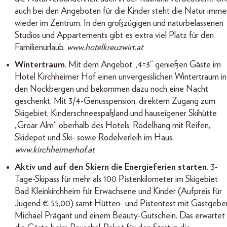
auch bei den Angeboten für die Kinder steht die Natur imme
wieder im Zentrum. In den großzügigen und naturbelassenen
Studios und Appartements gibt es extra viel Platz für den
Familienurlaub.
www.hotelkreuzwirt.at
Wintertraum
. Mit dem Angebot „4=3“ genießen Gäste im
Hotel Kirchheimer Hof einen unvergesslichen Wintertraum in
den Nockbergen und bekommen dazu noch eine Nacht
geschenkt. Mit 3/4-Genusspension, direktem Zugang zum
Skigebiet, Kinderschneespaßland und hauseigener Skihütte
„Groar Alm“ oberhalb des Hotels, Rodelhang mit Reifen,
Skidepot und Ski- sowie Rodelverleih im Haus.
www.kirchheimerhof.at
Aktiv und auf den Skiern die Energieferien starten.
3-
Tage-Skipass für mehr als 100 Pistenkilometer im Skigebiet
Bad Kleinkirchheim für Erwachsene und Kinder (Aufpreis für
Jugend € 55,00) samt Hütten- und Pistentest mit Gastgebe
Michael Prägant und einem Beauty-Gutschein. Das erwartet