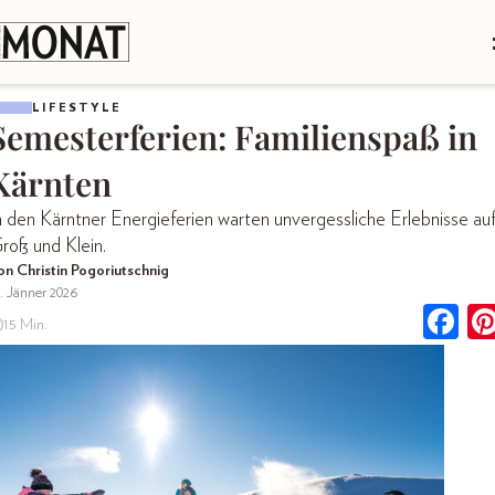
LIFESTYLE
Semesterferien: Familienspaß in
Kärnten
n den Kärntner Energieferien warten unvergessliche Erlebnisse au
roß und Klein.
on Christin Pogoriutschnig
. Jänner 2026
15 Min.