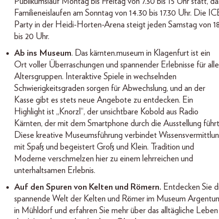
Publikumslauf Montag bis Freitag von 7.30 bis 15 Uhr statt, da
Familieneislaufen am Sonntag von 14.30 bis 17.30 Uhr. Die IC
Party in der Heidi-Horten-Arena steigt jeden Samstag von 1
bis 20 Uhr.
Ab ins Museum
. Das kärnten.museum in Klagenfurt ist ein
Ort voller Überraschungen und spannender Erlebnisse für alle
Altersgruppen. Interaktive Spiele in wechselnden
Schwierigkeitsgraden sorgen für Abwechslung, und an der
Kasse gibt es stets neue Angebote zu entdecken. Ein
Highlight ist „Knorzl“, der unsichtbare Kobold aus Radio
Kärnten, der mit dem Smartphone durch die Ausstellung führt
Diese kreative Museumsführung verbindet Wissensvermittlu
mit Spaß und begeistert Groß und Klein. Tradition und
Moderne verschmelzen hier zu einem lehrreichen und
unterhaltsamen Erlebnis.
Auf den Spuren von Kelten und Römern.
Entdecken Sie d
spannende Welt der Kelten und Römer im Museum Argentu
in Mühldorf und erfahren Sie mehr über das alltägliche Leben