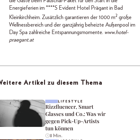
die Gäste beim Pauschal-Paket für den Start in die
Energieferien im ****S Evident Hotel Prägant in Bad
2
Kleinkirchheim. Zusätzlich garantieren der 1000 m
große
Wellnessbereich und der ganzjährig beheizte Außenpool im
Day Spa zahlreiche Entspannungsmomente.
www.hotel-
praegant.at
eitere Artikel zu diesem Thema
LIFESTYLE
Rizzfluencer, Smart
Glasses und Co.: Was wir
gegen Pick-Up-Artists
tun können
8 Min.