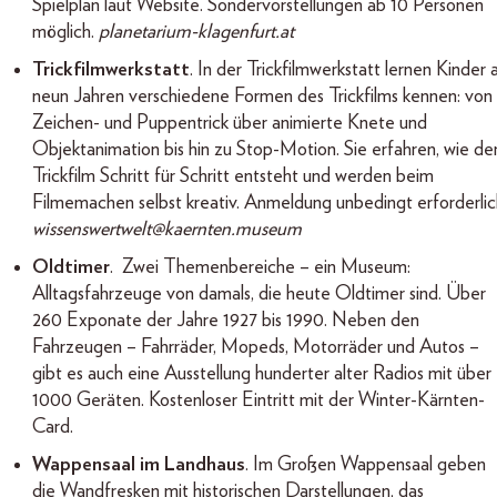
Spielplan laut Website. Sondervorstellungen ab 10 Personen
möglich.
planetarium-klagenfurt.at
Trickfilmwerkstatt
. In der Trickfilmwerkstatt lernen Kinder 
neun Jahren verschiedene Formen des Trickfilms kennen: von
Zeichen- und Puppentrick über animierte Knete und
Objektanimation bis hin zu Stop-Motion. Sie erfahren, wie de
Trickfilm Schritt für Schritt entsteht und werden beim
Filmemachen selbst kreativ. Anmeldung unbedingt erforderlic
wissenswertwelt@kaernten.museum
Oldtimer
. Zwei Themenbereiche – ein Museum:
Alltagsfahrzeuge von damals, die heute Oldtimer sind. Über
260 Exponate der Jahre 1927 bis 1990. Neben den
Fahrzeugen – Fahrräder, Mopeds, Motorräder und Autos –
gibt es auch eine Ausstellung hunderter alter Radios mit über
1000 Geräten. Kostenloser Eintritt mit der Winter-Kärnten-
Card.
Wappensaal im Landhaus
. Im Großen Wappensaal geben
die Wandfresken mit historischen Darstellungen, das