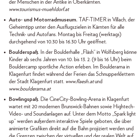
der Menschen in der Antike in Oberkärnten.
www.tourismus-muehldorf.at
Auto- und Motorradmuseum.
TAF-TIMER in Villach, der
Geheimtipp unter den Ausflugszielen in Kärnten für alle
Technik- und Autofans. Montag bis Freitag (werktags)
durchgehend von 10.30 bis 16.30 Uhr geöffnet.
Boulderspaß
. In der Boulderhalle „Fläsh“ in Wolfsberg könn
Kinder ab sechs Jahren von 10. bis 13. 2. (9 bis 16 Uhr) beim
Bouldercamp sportliche Action erleben. Im Boulderama in
Klagenfurt findet während der Ferien das Schnupperklettern
der Stadt Klagenfurt statt.
www.flaesh.at
und
www.boulderama.at
Bowlingspaß
. Die CineCity-Bowling-Arena in Klagenfurt
wartet mit 20 modernen Brunswick-Bahnen sowie Hightech-
Video- und Soundanlagen auf. Unter dem Motto „Spark light 
up“ werden außerdem interaktive Spiele geboten, die über
animierte Grafiken direkt auf die Bahn projiziert werden und
die Grenzen zwischen der virtuellen und der realen Welt auf