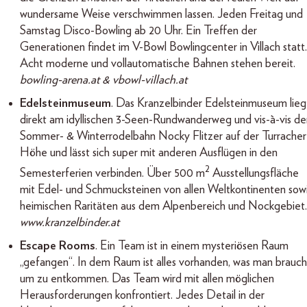
wundersame Weise verschwimmen lassen. Jeden Freitag und
Samstag Disco-Bowling ab 20 Uhr. Ein Treffen der
Generationen findet im V-Bowl Bowlingcenter in Villach statt.
Acht moderne und vollautomatische Bahnen stehen bereit.
bowling-arena.at & vbowl-villach.at
Edelsteinmuseum
. Das Kranzelbinder Edelsteinmuseum lieg
direkt am idyllischen 3-Seen-Rundwanderweg und vis-à-vis de
Sommer- & Winterrodelbahn Nocky Flitzer auf der Turracher
Höhe und lässt sich super mit anderen Ausflügen in den
2
Semesterferien verbinden. Über 500 m
Ausstellungsfläche
mit Edel- und Schmucksteinen von allen Weltkontinenten sow
heimischen Raritäten aus dem Alpenbereich und Nockgebiet
www.kranzelbinder.at
Escape Rooms
. Ein Team ist in einem mysteriösen Raum
„gefangen“. In dem Raum ist alles vorhanden, was man brauch
um zu entkommen. Das Team wird mit allen möglichen
Herausforderungen konfrontiert. Jedes Detail in der