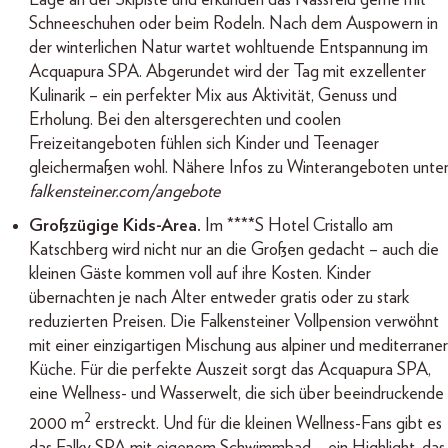
Schneeschuhen oder beim Rodeln. Nach dem Auspowern in
der winterlichen Natur wartet wohltuende Entspannung im
Acquapura SPA. Abgerundet wird der Tag mit exzellenter
Kulinarik – ein perfekter Mix aus Aktivität, Genuss und
Erholung. Bei den altersgerechten und coolen
Freizeitangeboten fühlen sich Kinder und Teenager
gleichermaßen wohl. Nähere Infos zu Winterangeboten unte
falkensteiner.com/angebote
Großzügige Kids-Area.
Im ****S Hotel Cristallo am
Katschberg wird nicht nur an die Großen gedacht – auch die
kleinen Gäste kommen voll auf ihre Kosten. Kinder
übernachten je nach Alter entweder gratis oder zu stark
reduzierten Preisen. Die Falkensteiner Vollpension verwöhnt
mit einer einzigartigen Mischung aus alpiner und mediterraner
Küche. Für die perfekte Auszeit sorgt das Acquapura SPA,
eine Wellness- und Wasserwelt, die sich über beeindruckende
2
2000 m
erstreckt. Und für die kleinen Wellness-Fans gibt es
das Falky SPA mit eigenem Schwimmbad – ein Highlight, das