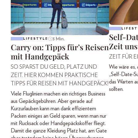
LIFEST
Self-Da
3 Min.
LIFESTYLE
Zeit uns
Carry on: Tipps für’s Reisen
mit Handgepäck
ZEIT FÜR 
SO SPARST DU GELD, PLATZ UND
Wie wäre es
„Self-Date-S
ZEIT. HIER KOMMEN PRAKTISCHE
das Warten au
TIPPS FÜR REISEN MIT HANDGEPÄCK!
sollten.
Viele Fluglinien machen ein richtiges Business
aus Gepäckgebühren. Aber gerade auf
Kurzurlauben kann man dank effizientem
Packen einiges an Geld sparen, wenn man nur
mit Rucksack oder Handgepäckskoffer fliegt.
Damit die ganze Kleidung Platz hat, am Gate