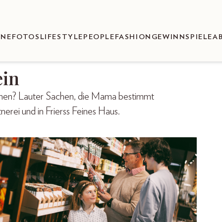
ENEFOTOS
LIFESTYLE
PEOPLE
FASHION
GEWINNSPIELE
A
ein
hnen? Lauter Sachen, die Mama bestimmt
nerei und in Frierss Feines Haus.