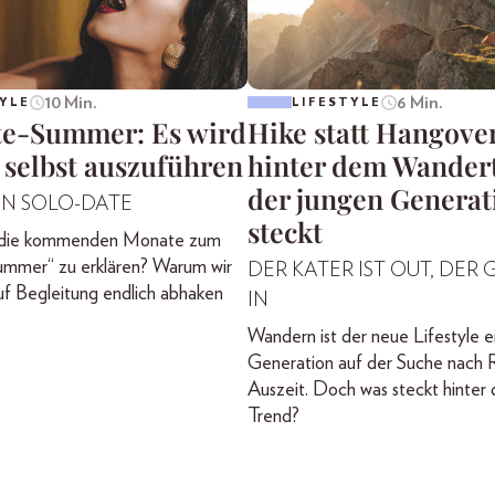
10 Min.
6 Min.
YLE
LIFESTYLE
te-Summer: Es wird
Hike statt Hangove
 selbst auszuführen
hinter dem Wander
der jungen Generat
EIN SOLO-DATE
steckt
, die kommenden Monate zum
ummer“ zu erklären? Warum wir
DER KATER IST OUT, DER G
f Begleitung endlich abhaken
IN
Wandern ist der neue Lifestyle e
Generation auf der Suche nach 
Auszeit. Doch was steckt hinter
Trend?