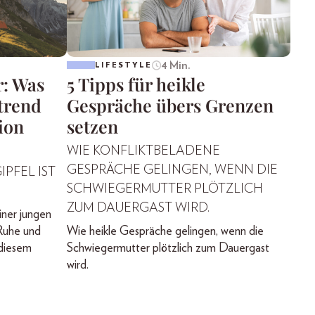
4 Min.
LIFESTYLE
r: Was
5 Tipps für heikle
trend
Gespräche übers Grenzen
ion
setzen
WIE KONFLIKTBELADENE
GESPRÄCHE GELINGEN, WENN DIE
IPFEL IST
SCHWIEGERMUTTER PLÖTZLICH
ZUM DAUERGAST WIRD.
iner jungen
Ruhe und
Wie heikle Gespräche gelingen, wenn die
 diesem
Schwiegermutter plötzlich zum Dauergast
wird.