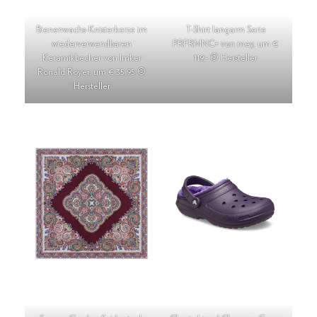
Bienenwachs-Knisterkerze im
T-Shirt langarm Serie
wiederverwendbaren
PRFRMNC+ von mey, um €
Keramikbecher von Imker
119,- © Hersteller
Ronald Royer, um € 35,95 ©
Hersteller