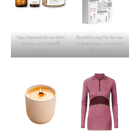
Yoga Essentials Set von Saint
Beautiful Long Hair Set von
Charles, um € 47,80 ©
La Biosthétique, um € 60,50
Hersteller
© Hersteller