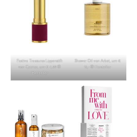
Festive Treasures Lippenstift
Shower Oil von Arket, um €
von Catrice, um € 4,99 ©
15,- © Hersteller
Hersteller