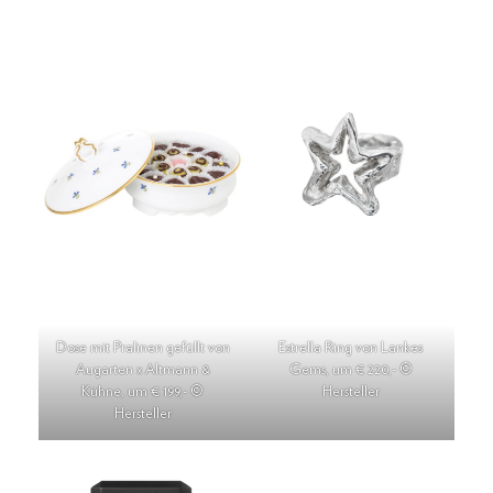
Dose mit Pralinen gefüllt von
Estrella Ring von Lankes
Augarten x Altmann &
Gems, um € 220,- ©
Kühne, um € 199,- ©
Hersteller
Hersteller