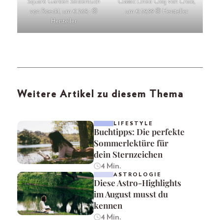
Square Garden Seidentuch
Classic Lined Clog von Crocs,
von Roeckl, um € 269,- ©
um € 59,99 © Hersteller
Hersteller
Weitere Artikel zu diesem Thema
LIFESTYLE
Buchtipps: Die perfekte
Sommerlektüre für
dein Sternzeichen
4 Min.
ASTROLOGIE
Diese Astro-Highlights
im August musst du
kennen
4 Min.