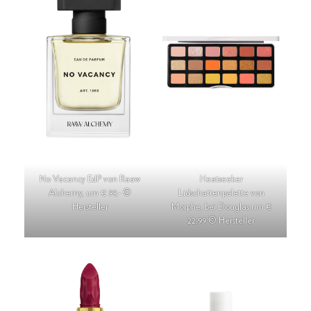
No Vacancy EdP von Raaw
Heatseeker
Alchemy, um € 99,- ©
Lidschattenpalette von
Hersteller
Morphe, bei Douglas um €
22,99 © Hersteller