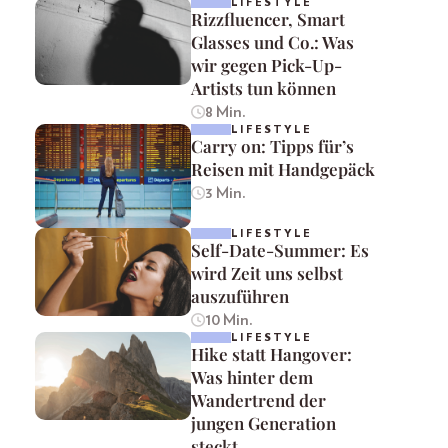
LIFESTYLE
Rizzfluencer, Smart
Glasses und Co.: Was
wir gegen Pick-Up-
Artists tun können
8 Min.
LIFESTYLE
Carry on: Tipps für’s
Reisen mit Handgepäck
3 Min.
LIFESTYLE
Self-Date-Summer: Es
wird Zeit uns selbst
auszuführen
10 Min.
LIFESTYLE
Hike statt Hangover:
Was hinter dem
Wandertrend der
jungen Generation
steckt