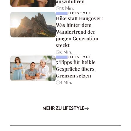
auszuführen
10 Min.
LIFESTYLE
Hike statt Hangover:
Was hinter dem
Wandertrend der
jungen Generation
steckt
6 Min.
LIFESTYLE
5 Tipps für heikle
Gespräche übers
Grenzen setzen
4 Min.
MEHR ZU LIFESTYLE