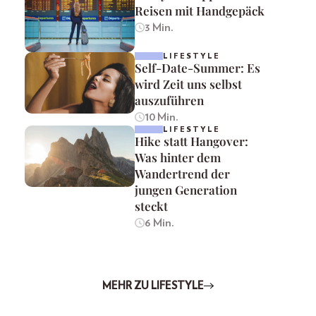
Reisen mit Handgepäck
3 Min.
LIFESTYLE
Self-Date-Summer: Es
wird Zeit uns selbst
auszuführen
10 Min.
LIFESTYLE
Hike statt Hangover:
Was hinter dem
Wandertrend der
jungen Generation
steckt
6 Min.
MEHR ZU LIFESTYLE