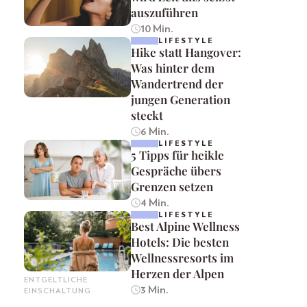
auszuführen
10 Min.
LIFESTYLE
Hike statt Hangover:
Was hinter dem
Wandertrend der
jungen Generation
steckt
6 Min.
LIFESTYLE
5 Tipps für heikle
Gespräche übers
Grenzen setzen
4 Min.
LIFESTYLE
Best Alpine Wellness
Hotels: Die besten
Wellnessresorts im
Herzen der Alpen
ENTGELTLICHE
3 Min.
EINSCHALTUNG