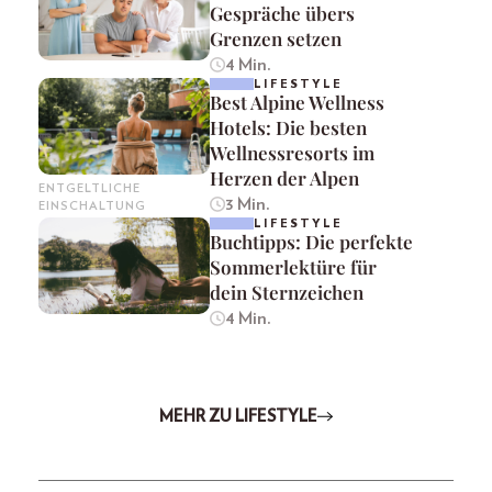
Gespräche übers
Grenzen setzen
4 Min.
LIFESTYLE
Best Alpine Wellness
Hotels: Die besten
Wellnessresorts im
Herzen der Alpen
ENTGELTLICHE
3 Min.
EINSCHALTUNG
LIFESTYLE
Buchtipps: Die perfekte
Sommerlektüre für
dein Sternzeichen
4 Min.
MEHR ZU LIFESTYLE