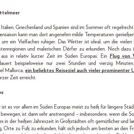
ttelmeer
Italien, Griechenland und Spanien sind im Sommer oft regelrecht
ensaison kann man dort angenehm milde Temperaturen genießen
um ein Vielfaches ruhiger. Das Wetter ist ideal, um die vielen 
stenregionen und malerischen Dörfer zu erkunden. Noch dazu 
 aus in relativ kurzer Zeit im Süden Europas. Ein
Flug von 
uert beispielsweise nur zwei Stunden und vierzig Minuten
el Mallorca,
ein beliebtes Reiseziel auch vieler prominenter 
urzer Zeit erreicht.
ps
st es vor allem im Süden Europas meist zu heiß für längere Städt
 bewegen, ist dann sehr anstrengend – insbesondere, wenn die So
s in der heißen Jahreszeit in Großstädten oft gemütlicher und l
 Orte zu Fuß zu erkunden, hält sich jedoch am besten an den Frü