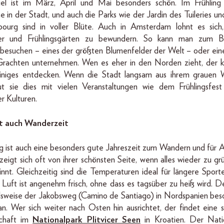
el ist im März, April und Mai besonders schön. Im Frühling
 in der Stadt, und auch die Parks wie der Jardin des Tuileries un
urg sind in voller Blüte. Auch in Amsterdam lohnt es sich,
der und Frühlingsgärten zu bewundern. So kann man zum Be
besuchen – eines der größten Blumenfelder der Welt – oder ein
Grachten unternehmen. Wen es eher in den Norden zieht, der k
einiges entdecken. Wenn die Stadt langsam aus ihrem grauen W
ut sie dies mit vielen Veranstaltungen wie dem Frühlingsfe
r Kulturen.
st auch Wanderzeit
g ist auch eine besonders gute Jahreszeit zum Wandern und für A
eigt sich oft von ihrer schönsten Seite, wenn alles wieder zu g
nnt. Gleichzeitig sind die Temperaturen ideal für längere Sport
 Luft ist angenehm frisch, ohne dass es tagsüber zu heiß wird. D
elsweise der Jakobsweg (Camino de Santiago) in Nordspanien beso
n. Wer sich weiter nach Osten hin ausrichtet, der findet eine s
schaft im
Nationalpark Plitvicer Seen
in Kroatien. Der Natio