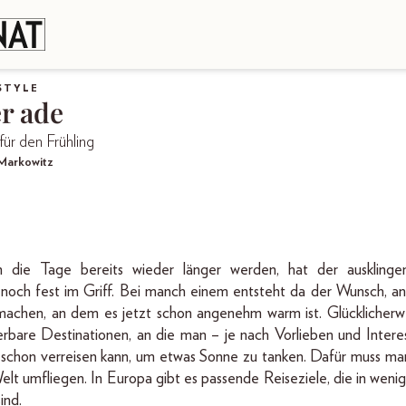
STYLE
r ade
für den Frühling
Markowitz
 die Tage bereits wieder länger werden, hat der ausklinge
 noch fest im Griff. Bei manch einem entsteht da der Wunsch, a
machen, an dem es jetzt schon angenehm warm ist. Glücklicherwe
erbare Destinationen, an die man – je nach Vorlieben und Intere
 schon verreisen kann, um etwas Sonne zu tanken. Dafür muss man
elt umfliegen. In Europa gibt es passende Reiseziele, die in wen
ind.