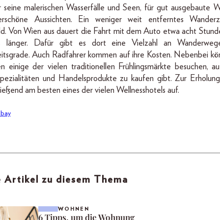
r seine malerischen Wasserfälle und Seen, für gut ausgebaute
rschöne Aussichten. Ein weniger weit entferntes Wanderzi
d. Von Wien aus dauert die Fahrt mit dem Auto etwa acht Stund
 länger. Dafür gibt es dort eine Vielzahl an Wanderwege
eitsgrade. Auch Radfahrer kommen auf ihre Kosten. Nebenbei kön
en einige der vielen traditionellen Frühlingsmärkte besuchen, a
Spezialitäten und Handelsprodukte zu kaufen gibt. Zur Erholun
ießend am besten eines der vielen Wellnesshotels auf.
abay
 Artikel zu diesem Thema
WOHNEN
6 Tipps, um die Wohnung