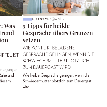
4 Min.
LIFESTYLE
r: Was
5 Tipps für heikle
trend
Gespräche übers Grenzen
ion
setzen
WIE KONFLIKTBELADENE
GESPRÄCHE GELINGEN, WENN DIE
IPFEL IST
SCHWIEGERMUTTER PLÖTZLICH
ZUM DAUERGAST WIRD.
iner jungen
Ruhe und
Wie heikle Gespräche gelingen, wenn die
 diesem
Schwiegermutter plötzlich zum Dauergast
wird.