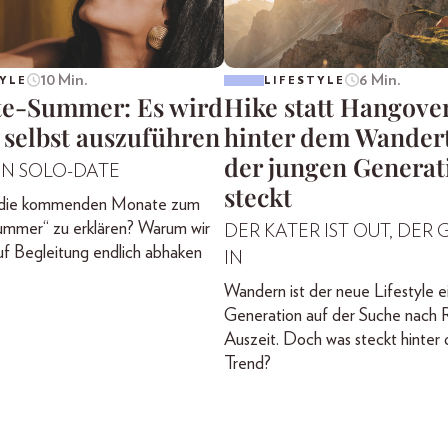
10 Min.
6 Min.
YLE
LIFESTYLE
te-Summer: Es wird
Hike statt Hangove
 selbst auszuführen
hinter dem Wander
der jungen Generat
EIN SOLO-DATE
steckt
, die kommenden Monate zum
ummer“ zu erklären? Warum wir
DER KATER IST OUT, DER G
f Begleitung endlich abhaken
IN
Wandern ist der neue Lifestyle e
Generation auf der Suche nach 
Auszeit. Doch was steckt hinter
Trend?