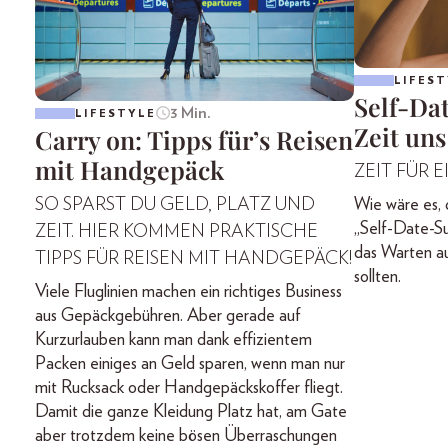
LIFEST
Self-Da
3 Min.
LIFESTYLE
Zeit uns
Carry on: Tipps für’s Reisen
mit Handgepäck
ZEIT FÜR 
SO SPARST DU GELD, PLATZ UND
Wie wäre es
„Self-Date-S
ZEIT. HIER KOMMEN PRAKTISCHE
das Warten au
TIPPS FÜR REISEN MIT HANDGEPÄCK!
sollten.
Viele Fluglinien machen ein richtiges Business
aus Gepäckgebühren. Aber gerade auf
Kurzurlauben kann man dank effizientem
Packen einiges an Geld sparen, wenn man nur
mit Rucksack oder Handgepäckskoffer fliegt.
Damit die ganze Kleidung Platz hat, am Gate
aber trotzdem keine bösen Überraschungen