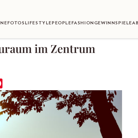
ENEFOTOS
LIFESTYLE
PEOPLE
FASHION
GEWINNSPIELE
A
auraum im Zentrum