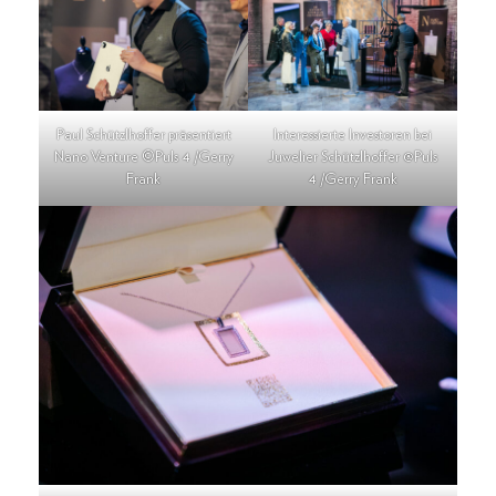
Paul Schützlhoffer präsentiert
Interessierte Investoren bei
Nano Venture ©Puls 4 /Gerry
Juwelier Schützlhoffer @Puls
Frank
4 /Gerry Frank