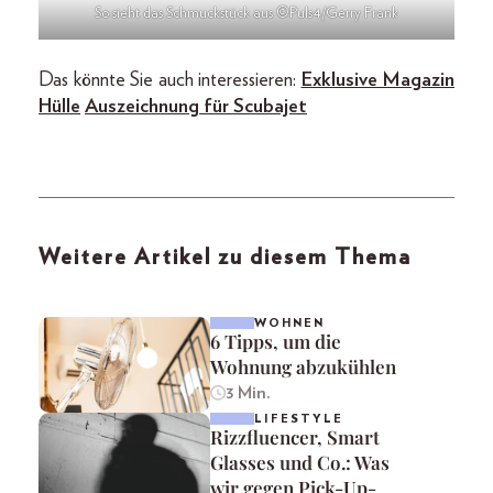
So sieht das Schmuckstück aus ©Puls4/Gerry Frank
Das könnte Sie auch interessieren:
Exklusive Magazin
Hülle
Auszeichnung für Scubajet
Weitere Artikel zu diesem Thema
WOHNEN
6 Tipps, um die
Wohnung abzukühlen
3 Min.
LIFESTYLE
Rizzfluencer, Smart
Glasses und Co.: Was
wir gegen Pick-Up-