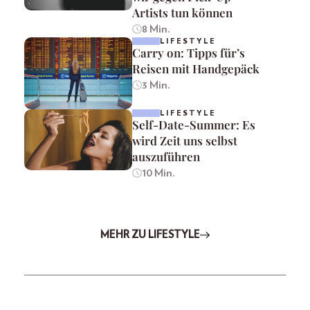
Artists tun können
8 Min.
LIFESTYLE
Carry on: Tipps für’s
Reisen mit Handgepäck
3 Min.
LIFESTYLE
Self-Date-Summer: Es
wird Zeit uns selbst
auszuführen
10 Min.
MEHR ZU LIFESTYLE