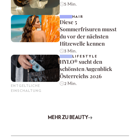
5 Min.
HAIR
Diese 5
Sommerfrisuren musst
du vor der nächsten
Hitzewelle kennen
3 Min.
LIFESTYLE
HYLO® sucht den
schönsten Augenblick
Österreichs 2026
2 Min.
ENTGELTLICHE
EINSCHALTUNG
MEHR ZU BEAUTY