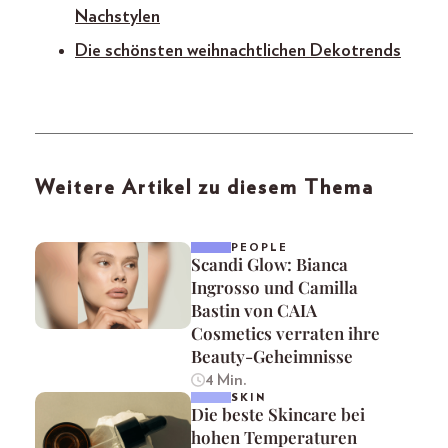
Nachstylen
Die schönsten weihnachtlichen Dekotrends
Weitere Artikel zu diesem Thema
PEOPLE
Scandi Glow: Bianca
Ingrosso und Camilla
Bastin von CAIA
Cosmetics verraten ihre
Beauty-Geheimnisse
4 Min.
SKIN
Die beste Skincare bei
hohen Temperaturen