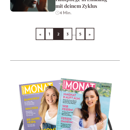
mit deinem Zyklus
4 Min.
«
1
2
3
…
5
»