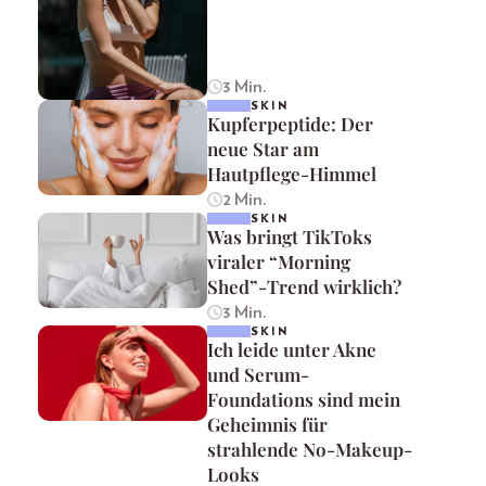
3 Min.
SKIN
Kupferpeptide: Der
neue Star am
Hautpflege-Himmel
2 Min.
SKIN
Was bringt TikToks
viraler “Morning
Shed”-Trend wirklich?
3 Min.
SKIN
Ich leide unter Akne
und Serum-
Foundations sind mein
Geheimnis für
strahlende No-Makeup-
Looks