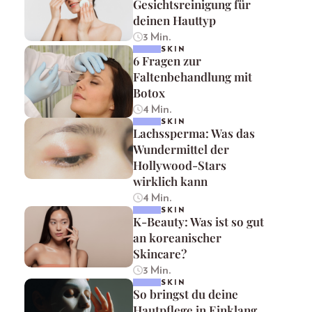
Gesichtsreinigung für
deinen Hauttyp
3 Min.
SKIN
6 Fragen zur
Faltenbehandlung mit
Botox
4 Min.
SKIN
Lachssperma: Was das
Wundermittel der
Hollywood-Stars
wirklich kann
4 Min.
SKIN
K-Beauty: Was ist so gut
an koreanischer
Skincare?
3 Min.
SKIN
So bringst du deine
Hautpflege in Einklang