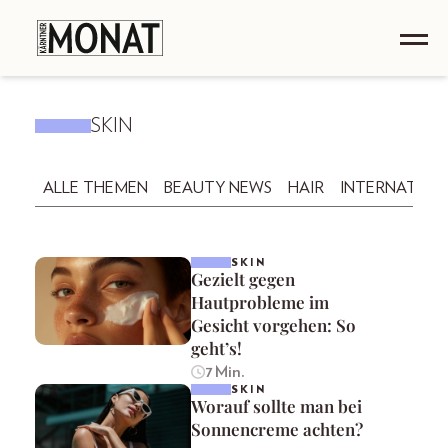
SKIN
ALLE THEMEN
BEAUTY NEWS
HAIR
INTERNATION
SKIN
Gezielt gegen
Hautprobleme im
Gesicht vorgehen: So
geht’s!
7 Min.
SKIN
Worauf sollte man bei
Sonnencreme achten?