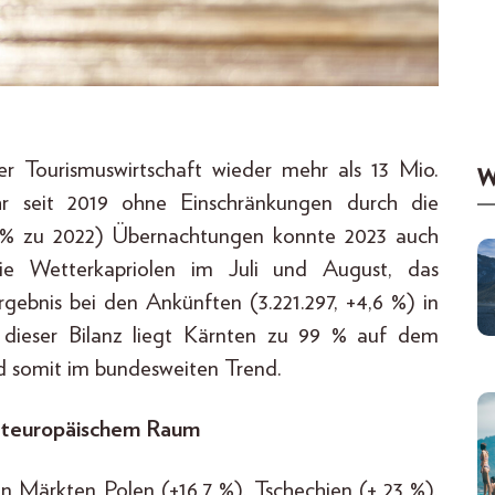
ner Tourismuswirtschaft wieder mehr als 13 Mio.
W
hr seit 2019 ohne Einschränkungen durch die
7 % zu 2022) Übernachtungen konnte 2023 auch
die Wetterkapriolen im Juli und August, das
rgebnis bei den Ankünften (3.221.297, +4,6 %) in
 dieser Bilanz liegt Kärnten zu 99 % auf dem
d somit im bundesweiten Trend.
osteuropäischem Raum
n Märkten Polen (+16,7 %), Tschechien (+ 23 %),