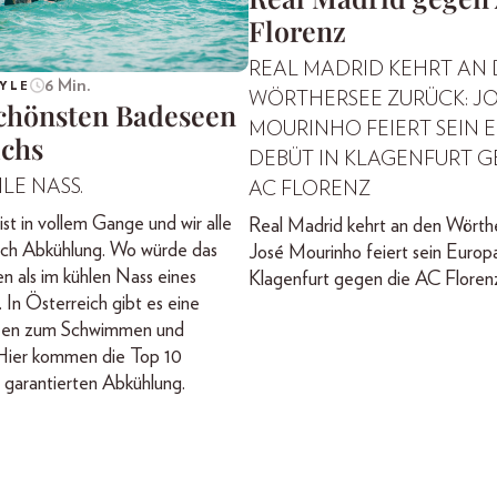
Florenz
REAL MADRID KEHRT AN
6 Min.
YLE
WÖRTHERSEE ZURÜCK: J
schönsten Badeseen
MOURINHO FEIERT SEIN 
ichs
DEBÜT IN KLAGENFURT G
LE NASS.
AC FLORENZ
t in vollem Gange und wir alle
Real Madrid kehrt an den Wörthe
ach Abkühlung. Wo würde das
José Mourinho feiert sein Europ
en als im kühlen Nass eines
Klagenfurt gegen die AC Floren
 In Österreich gibt es eine
Seen zum Schwimmen und
Hier kommen die Top 10
garantierten Abkühlung.