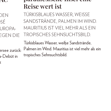
Reise wert ist
TÜRKISBLAUES WASSER, WEISSE S
 DEN
ANDSTRÄNDE, PALMEN IM WIND. M
OSÉ
AURITIUS IST VIEL MEHR ALS EIN T
EUROPA-
ROPISCHES SEHNSUCHTSBILD.
EGEN DIE
Türkisblaues Wasser, weiße Sandstrände,
Palmen im Wind. Mauritius ist viel mehr als ein
rsee zurück:
tropisches Sehnsuchtsbild.
a-Debüt in
z