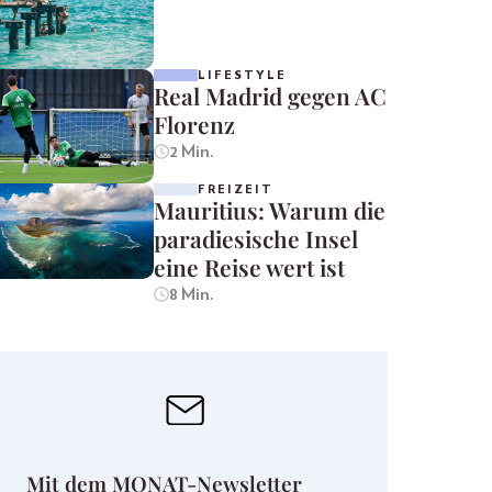
LIFESTYLE
Real Madrid gegen AC
Florenz
2 Min.
FREIZEIT
Mauritius: Warum die
paradiesische Insel
eine Reise wert ist
8 Min.
Mit dem MONAT-Newsletter