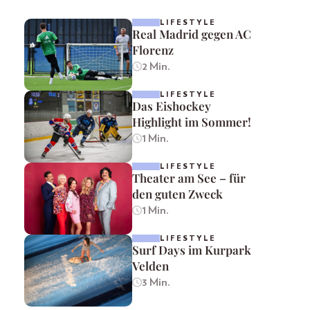
LIFESTYLE
Real Madrid gegen AC
Florenz
2 Min.
LIFESTYLE
Das Eishockey
Highlight im Sommer!
1 Min.
LIFESTYLE
Theater am See – für
den guten Zweck
1 Min.
LIFESTYLE
Surf Days im Kurpark
Velden
3 Min.