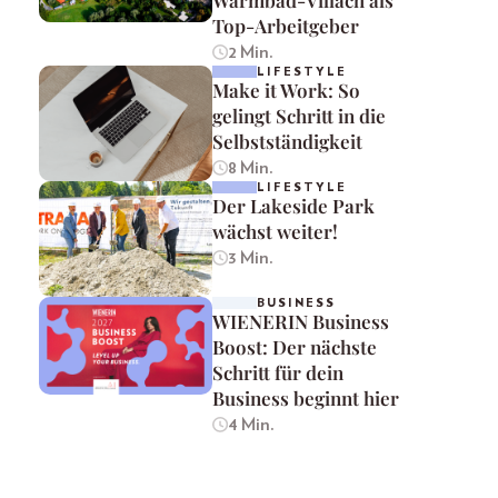
Warmbad-Villach als
Top-Arbeitgeber
2 Min.
LIFESTYLE
Make it Work: So
gelingt Schritt in die
Selbstständigkeit
8 Min.
LIFESTYLE
Der Lakeside Park
wächst weiter!
3 Min.
BUSINESS
WIENERIN Business
Boost: Der nächste
Schritt für dein
Business beginnt hier
4 Min.