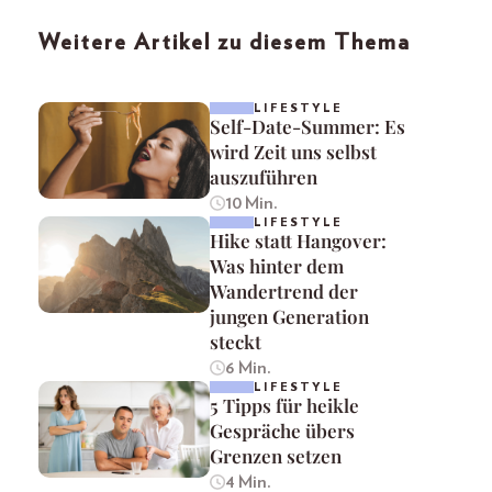
Weitere Artikel zu diesem Thema
LIFESTYLE
Self-Date-Summer: Es
wird Zeit uns selbst
auszuführen
10 Min.
LIFESTYLE
Hike statt Hangover:
Was hinter dem
Wandertrend der
jungen Generation
steckt
6 Min.
LIFESTYLE
5 Tipps für heikle
Gespräche übers
Grenzen setzen
4 Min.