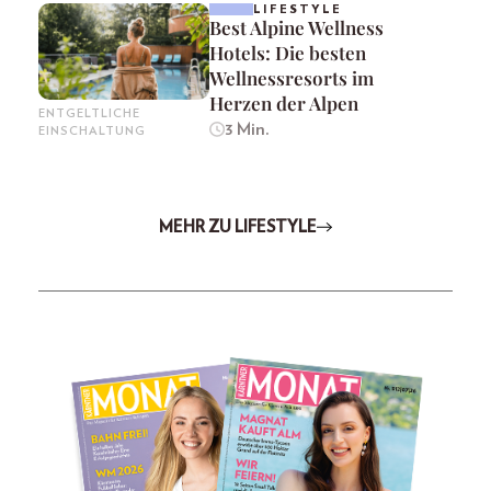
LIFESTYLE
Best Alpine Wellness
Hotels: Die besten
Wellnessresorts im
Herzen der Alpen
ENTGELTLICHE
3 Min.
EINSCHALTUNG
MEHR ZU LIFESTYLE