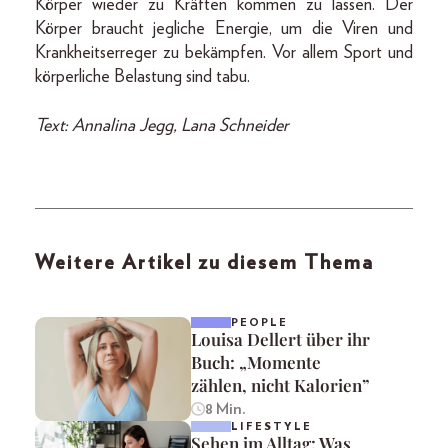
Körper wieder zu Kräften kommen zu lassen. Der
Körper braucht jegliche Energie, um die Viren und
Krankheitserreger zu bekämpfen. Vor allem Sport und
körperliche Belastung sind tabu.
Text: Annalina Jegg, Lana Schneider
Weitere Artikel zu diesem Thema
PEOPLE
Louisa Dellert über ihr
Buch: „Momente
zählen, nicht Kalorien”
8 Min.
LIFESTYLE
Sehen im Alltag: Was