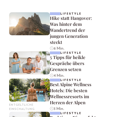
LIFESTYLE
Hike statt Hangover:
Was hinter dem
Wandertrend der
jungen Generation
steckt
6 Min.
LIFESTYLE
5 Tipps für heikle
Gespräche übers
Grenzen setzen
4 Min.
LIFESTYLE
Best Alpine Wellness
Hotels: Die besten
Wellnessresorts im
Herzen der Alpen
ENTGELTLICHE
3 Min.
EINSCHALTUNG
LIFESTYLE