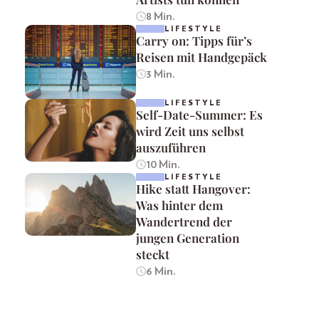
8 Min.
LIFESTYLE
Carry on: Tipps für’s
Reisen mit Handgepäck
3 Min.
LIFESTYLE
Self-Date-Summer: Es
wird Zeit uns selbst
auszuführen
10 Min.
LIFESTYLE
Hike statt Hangover:
Was hinter dem
Wandertrend der
jungen Generation
steckt
6 Min.