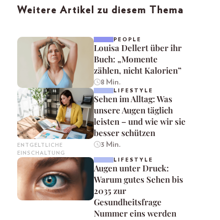
Weitere Artikel zu diesem Thema
PEOPLE
Louisa Dellert über ihr
Buch: „Momente
zählen, nicht Kalorien”
8 Min.
LIFESTYLE
Sehen im Alltag: Was
unsere Augen täglich
leisten – und wie wir sie
besser schützen
3 Min.
ENTGELTLICHE
EINSCHALTUNG
LIFESTYLE
Augen unter Druck:
Warum gutes Sehen bis
2035 zur
Gesundheitsfrage
Nummer eins werden