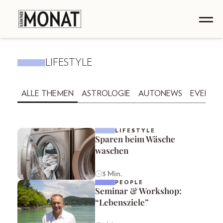
LIFESTYLE
ALLE THEMEN
ASTROLOGIE
AUTONEWS
EVENTS
LIFESTYLE
Sparen beim Wäsche
waschen
3 Min.
PEOPLE
Seminar & Workshop:
“Lebensziele”