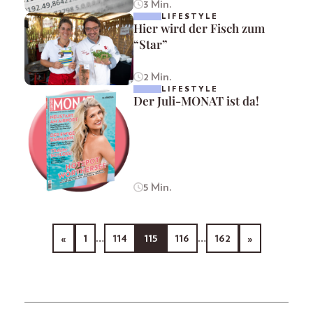
3 Min.
LIFESTYLE
Hier wird der Fisch zum
“Star”
2 Min.
LIFESTYLE
Der Juli-MONAT ist da!
5 Min.
«
1
…
114
115
116
…
162
»