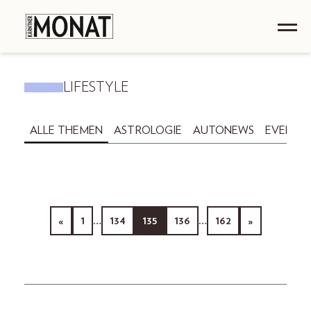
LIFESTYLE
ALLE THEMEN
ASTROLOGIE
AUTONEWS
EVENTS
«
1
…
134
135
136
…
162
»