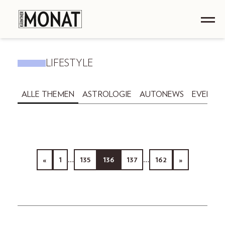
LIFESTYLE
ALLE THEMEN
ASTROLOGIE
AUTONEWS
EVENTS
«
1
…
135
136
137
…
162
»