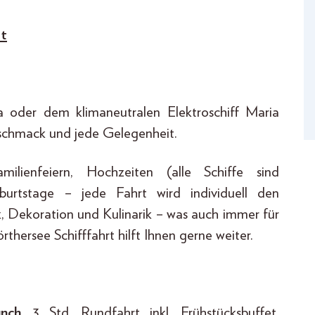
at
 oder dem klimaneutralen Elektroschiff Maria
eschmack und jede Gelegenheit.
ilienfeiern, Hochzeiten (alle Schiffe sind
urtstage – jede Fahrt wird individuell den
k, Dekoration und Kulinarik – was auch immer für
hersee Schifffahrt hilft Ihnen gerne weiter.
nch
, 3 Std. Rundfahrt inkl. Frühstücksbuffet,