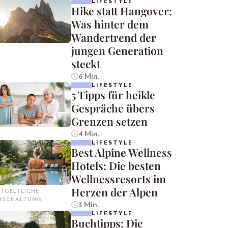
LIFESTYLE
Hike statt Hangover:
Was hinter dem
Wandertrend der
jungen Generation
steckt
6 Min.
LIFESTYLE
5 Tipps für heikle
Gespräche übers
Grenzen setzen
4 Min.
LIFESTYLE
Best Alpine Wellness
Hotels: Die besten
Wellnessresorts im
Herzen der Alpen
TGELTLICHE
INSCHALTUNG
3 Min.
LIFESTYLE
Buchtipps: Die