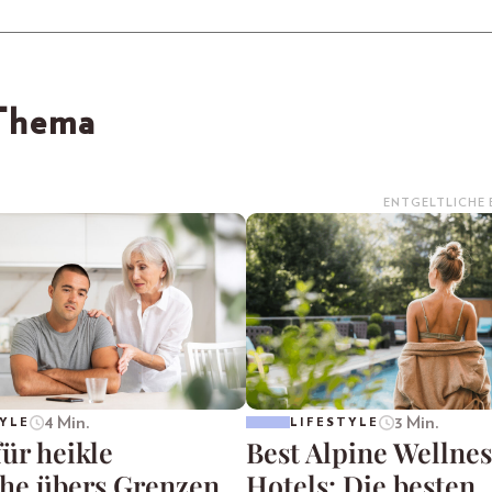
 Thema
ENTGELTLICHE
4 Min.
3 Min.
YLE
LIFESTYLE
für heikle
Best Alpine Wellnes
he übers Grenzen
Hotels: Die besten