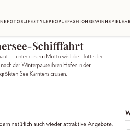
ENEFOTOS
LIFESTYLE
PEOPLE
FASHION
GEWINNSPIELE
A
hersee-Schifffahrt
 gebaut… …unter diesem Motto wird die Flotte der
nach der Winterpause ihren Hafen in der
 größten See Kärntens cruisen.
W
dern natürlich auch wieder attraktive Angebote.